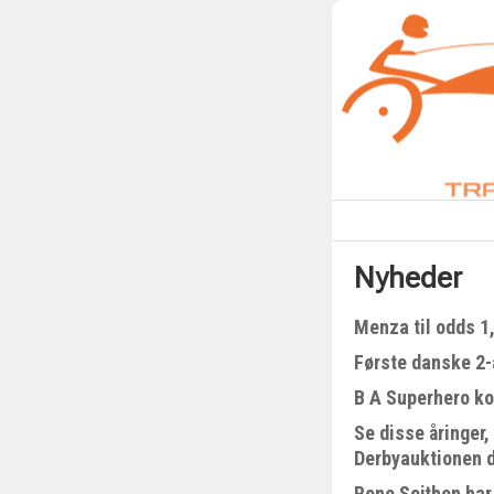
Nyheder
Menza til odds 1
Første danske 2-å
B A Superhero kom
Se disse åringer,
Derbyauktionen 
Rene Sejthen har 