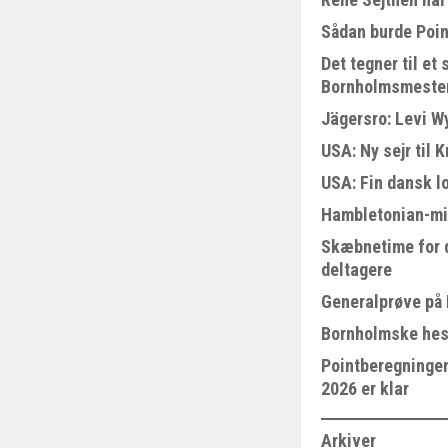
Sådan burde Poin
Det tegner til e
Bornholmsmeste
Jägersro: Levi W
USA: Ny sejr til 
USA: Fin dansk l
Hambletonian-mi
Skæbnetime for 
deltagere
Generalprøve på
Bornholmske hest
Pointberegningen
2026 er klar
Arkiver