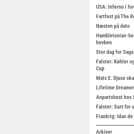
USA: Inferno i fo
Fartfest på The R
Næsten på dato
Hambletonian-he
hovben
Stor dag for Sag
Falster: Køhler o
Cup
Mats E. Djuse ska
Lifetime Dreamer
Anpartshest hos 
Falster: Surt for
Frankrig: Idao de 
Arkiver