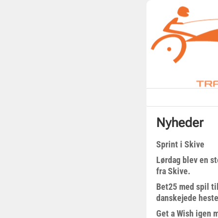
Nyheder
Sprint i Skive
Lørdag blev en st
fra Skive.
Bet25 med spil t
danskejede heste 
Get a Wish igen 