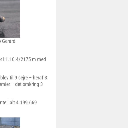
o Gerard
ier i 1.10.4/2175 m med
blev til 9 sejre – heraf 3
ræmier – det omkring 3
ente i alt 4.199.669