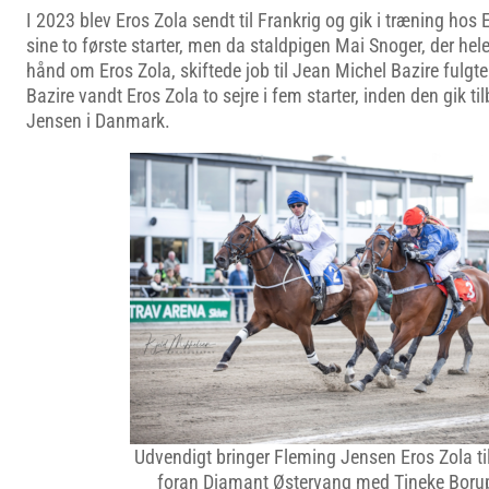
I 2023 blev Eros Zola sendt til Frankrig og gik i træning hos
sine to første starter, men da staldpigen Mai Snoger, der hel
hånd om Eros Zola, skiftede job til Jean Michel Bazire fulgt
Bazire vandt Eros Zola to sejre i fem starter, inden den gik t
Jensen i Danmark.
Udvendigt bringer Fleming Jensen Eros Zola til
foran Diamant Østervang med Tineke Boru