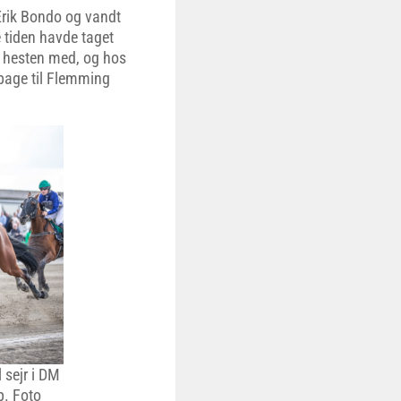
 Erik Bondo og vandt
e tiden havde taget
e hesten med, og hos
ilbage til Flemming
 sejr i DM
p. Foto