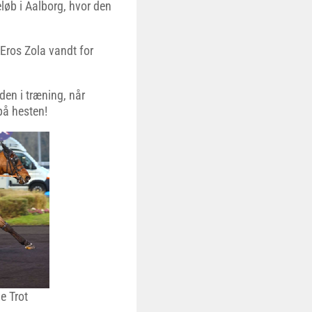
eløb i Aalborg, hvor den
 Eros Zola vandt for
 den i træning, når
på hesten!
e Trot