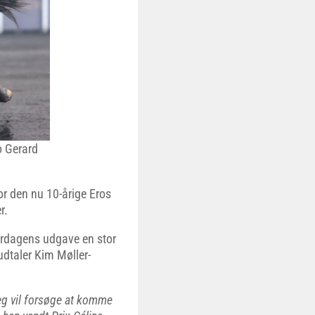
o Gerard
or den nu 10-årige Eros
r.
lørdagens udgave en stor
dtaler Kim Møller-
Jeg vil forsøge at komme