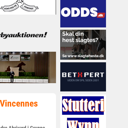
å Vincennes
dre Abrivard i Gruppe