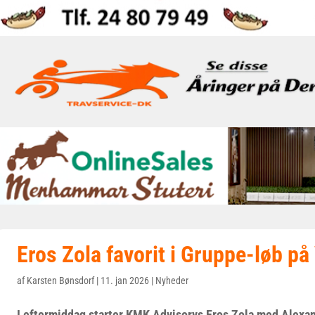
Eros Zola favorit i Gruppe-løb p
af
Karsten Bønsdorf
|
11. jan 2026
|
Nyheder
I eftermiddag starter KMK Advisorys Eros Zola med Alexan