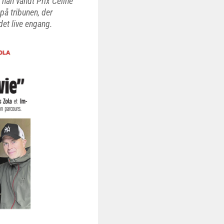
 han vandt Prix Céline
på tribunen, der
det live engang.