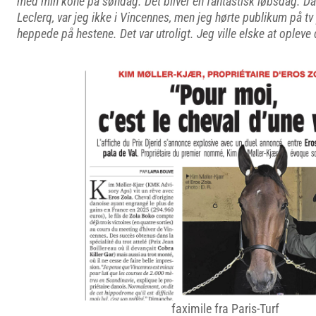
med min kone på søndag. Det bliver en fantastisk løbsdag. Da
Leclerq, var jeg ikke i Vincennes, men jeg hørte publikum på tv 
heppede på hestene. Det var utroligt. Jeg ville elske at opleve 
faximile fra Paris-Turf