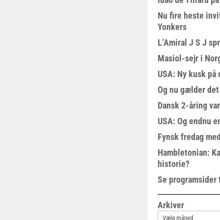
Nu fire heste invi
Yonkers
L’Amiral J S J sp
Masiol-sejr i Nor
USA: Ny kusk på
Og nu gælder det
Dansk 2-åring van
USA: Og endnu en
Fynsk fredag med
Hambletonian: Ka
historie?
Se programsider 
Arkiver