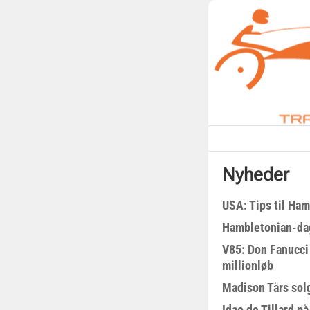
Nyheder
USA: Tips til Ha
Hambletonian-da
V85: Don Fanucci 
millionløb
Madison Tårs sol
Idao de Tillard på