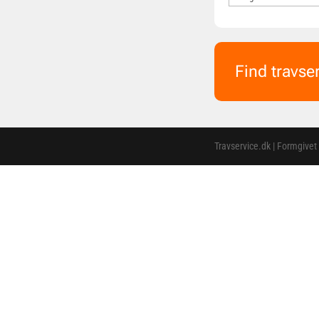
Find travse
Travservice.dk | Formgivet