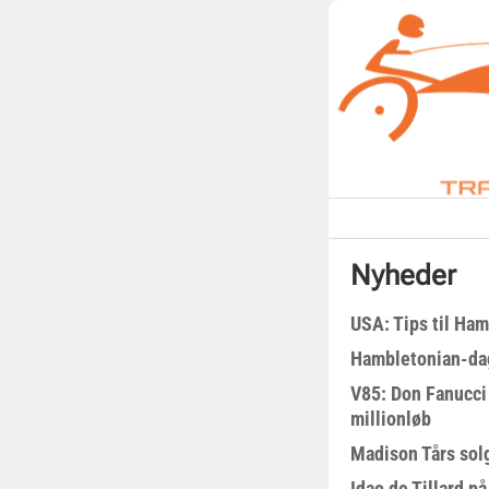
Nyheder
USA: Tips til Ha
Hambletonian-da
V85: Don Fanucci 
millionløb
Madison Tårs sol
Idao de Tillard på