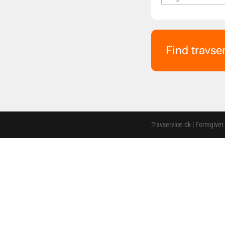
Find travse
Travservice.dk | Formgivet