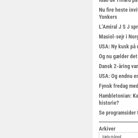
Nu fire heste invi
Yonkers
L’Amiral J S J sp
Masiol-sejr i Nor
USA: Ny kusk på
Og nu gælder det
Dansk 2-åring van
USA: Og endnu en
Fynsk fredag med
Hambletonian: Ka
historie?
Se programsider 
Arkiver