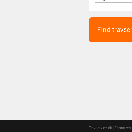
Find travse
Travservice.dk | Formgivet