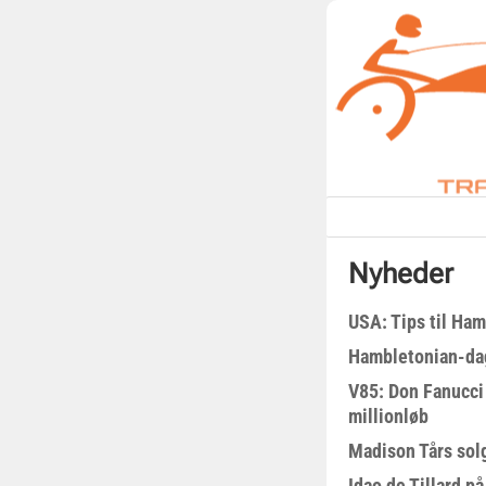
Nyheder
USA: Tips til Ha
Hambletonian-da
V85: Don Fanucci 
millionløb
Madison Tårs sol
Idao de Tillard på