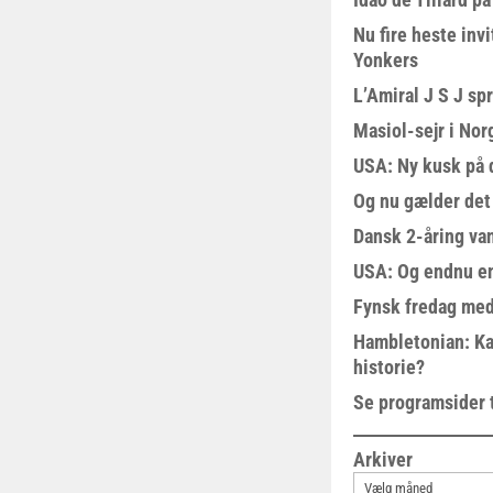
Nu fire heste invi
Yonkers
L’Amiral J S J sp
Masiol-sejr i Nor
USA: Ny kusk på
Og nu gælder det
Dansk 2-åring van
USA: Og endnu en
Fynsk fredag med
Hambletonian: Ka
historie?
Se programsider 
Arkiver