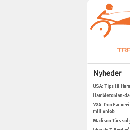
Nyheder
USA: Tips til Ha
Hambletonian-da
V85: Don Fanucci 
millionløb
Madison Tårs sol
Idao de Tillard på