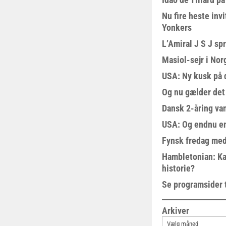
Nu fire heste invi
Yonkers
L’Amiral J S J sp
Masiol-sejr i Nor
USA: Ny kusk på
Og nu gælder det
Dansk 2-åring van
USA: Og endnu en
Fynsk fredag med
Hambletonian: Ka
historie?
Se programsider 
Arkiver