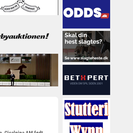
e, Cisalpina AM født