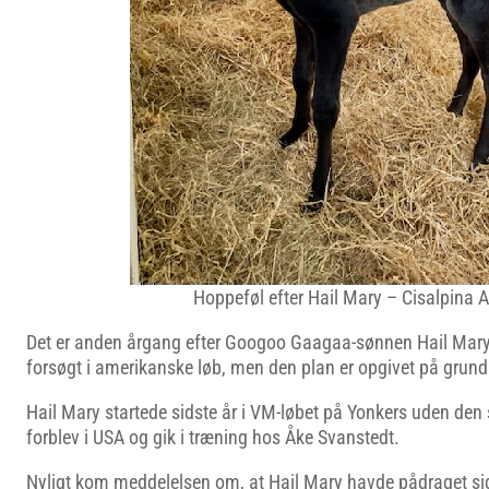
Hoppeføl efter Hail Mary – Cisalpina 
Det er anden årgang efter Googoo Gaagaa-sønnen Hail Mary, 
forsøgt i amerikanske løb, men den plan er opgivet på grund
Hail Mary startede sidste år i VM-løbet på Yonkers uden den
forblev i USA og gik i træning hos Åke Svanstedt.
Nyligt kom meddelelsen om, at Hail Mary havde pådraget si