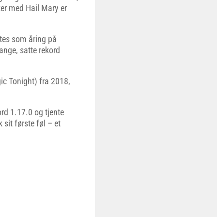
ker med Hail Mary er
gtes som åring på
ange, satte rekord
ic Tonight) fra 2018,
rd 1.17.0 og tjente
sit første føl – et