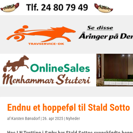
Endnu et hoppeføl til Stald Sotto
af
Karsten Bønsdorf
|
26. apr 2025
|
Nyheder
Hos LN Trotting i Sæby har Stald Sottos svenskfødte hopp