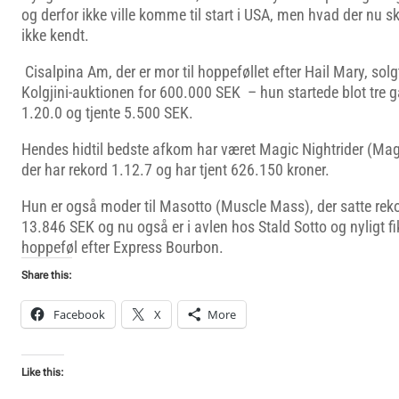
og derfor ikke ville komme til start i USA, men hvad der nu s
ikke kendt.
Cisalpina Am, der er mor til hoppeføllet efter Hail Mary, sol
Kolgjini-auktionen for 600.000 SEK – hun startede blot tre g
1.20.0 og tjente 5.500 SEK.
Hendes hidtil bedste afkom har været Magic Nightrider (Mag
der har rekord 1.12.7 og har tjent 626.150 kroner.
Hun er også moder til Masotto (Muscle Mass), der satte reko
13.846 SEK og nu også er i avlen hos Stald Sotto og nyligt fik 
hoppeføl efter Express Bourbon.
Share this:
Facebook
X
More
Like this: