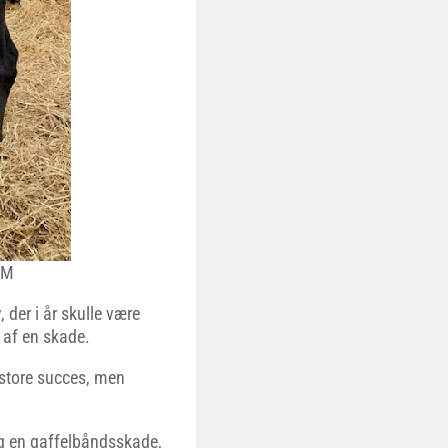
AM
der i år skulle være
 af en skade.
 store succes, men
g en gaffelbåndsskade,