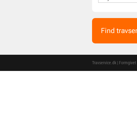
Find travse
Travservice.dk | Formgivet