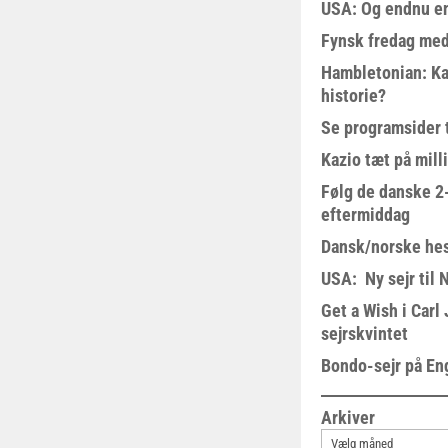
USA: Og endnu en
Fynsk fredag med
Hambletonian: Ka
historie?
Se programsider 
Kazio tæt på milli
Følg de danske 2-
eftermiddag
Dansk/norske hes
USA: Ny sejr til 
Get a Wish i Car
sejrskvintet
Bondo-sejr på En
Arkiver