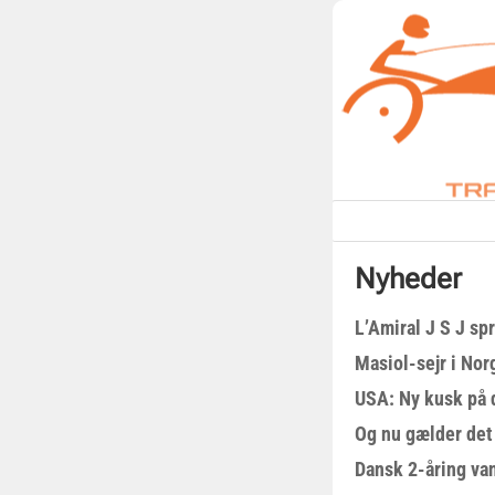
Nyheder
L’Amiral J S J sp
Masiol-sejr i Nor
USA: Ny kusk på
Og nu gælder det
Dansk 2-åring van