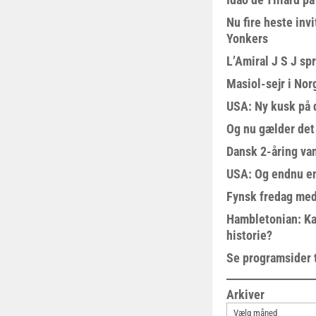
Nu fire heste invi
Yonkers
L’Amiral J S J sp
Masiol-sejr i Nor
USA: Ny kusk på
Og nu gælder det
Dansk 2-åring van
USA: Og endnu en
Fynsk fredag med
Hambletonian: Ka
historie?
Se programsider 
Arkiver