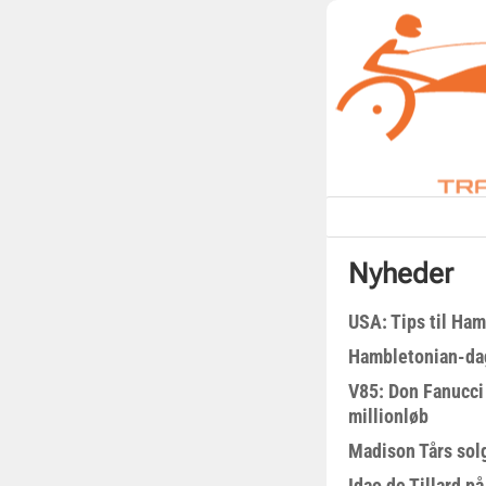
Nyheder
USA: Tips til Ha
Hambletonian-da
V85: Don Fanucci 
millionløb
Madison Tårs sol
Idao de Tillard på