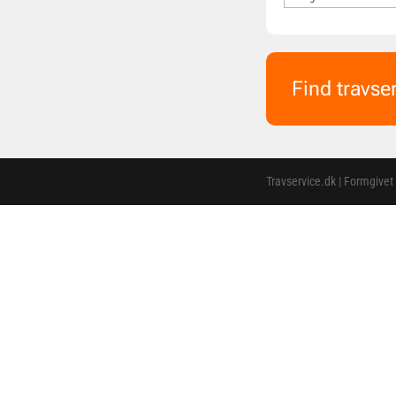
Find travse
Travservice.dk | Formgivet