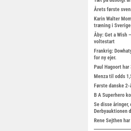
Årets første sven
Karin Walter Mom
træning i Sverige
Åby: Get a Wish –
voltestart
Frankrig: Dowhat
for ny ejer.
Paul Hagoort har 
Menza til odds 1
Første danske 2-å
B A Superhero kom
Se disse åringer,
Derbyauktionen d
Rene Sejthen har f