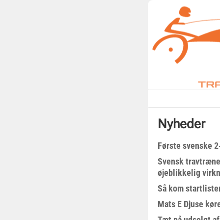
Nyheder
Første svenske 2-
Svensk travtræne
øjeblikkelig virk
Så kom startliste
Mats E Djuse køre
Tæt på udsolgt af