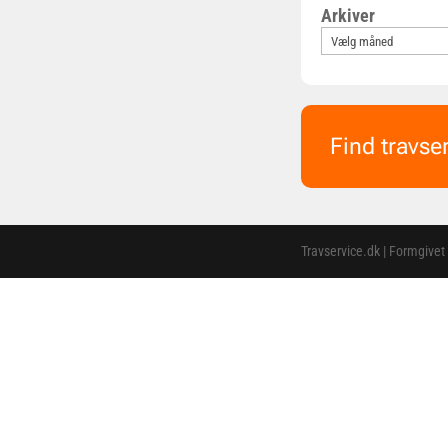
Arkiver
Find travse
Travservice.dk | Formgivet