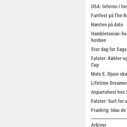
USA: Inferno i fo
Fartfest på The R
Næsten på dato
Hambletonian-he
hovben
Stor dag for Sag
Falster: Køhler o
Cup
Mats E. Djuse ska
Lifetime Dreamer
Anpartshest hos 
Falster: Surt for
Frankrig: Idao de 
Arkiver