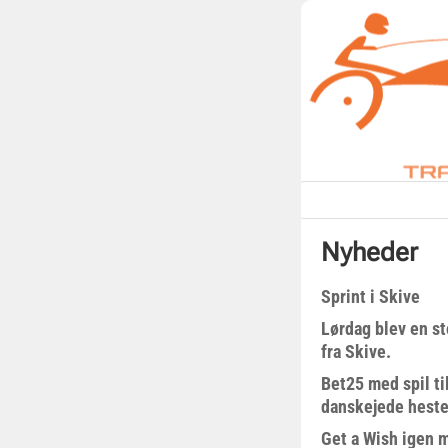
Nyheder
Sprint i Skive
Lørdag blev en st
fra Skive.
Bet25 med spil t
danskejede heste 
Get a Wish igen 