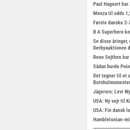
Paul Hagoort har 
Menza til odds 1
Første danske 2-å
B A Superhero kom
Se disse åringer,
Derbyauktionen d
Rene Sejthen har f
Sådan burde Poin
Det tegner til e
Bornholmsmeste
Jägersro: Levi W
USA: Ny sejr til 
USA: Fin dansk l
Hambletonian-mi