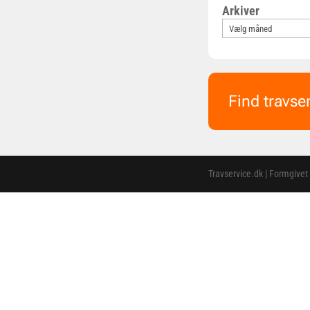
Arkiver
Find travse
Travservice.dk | Formgivet