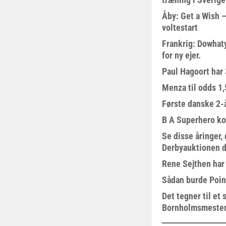
Åby: Get a Wish –
voltestart
Frankrig: Dowhat
for ny ejer.
Paul Hagoort har 
Menza til odds 1
Første danske 2-å
B A Superhero kom
Se disse åringer,
Derbyauktionen d
Rene Sejthen har f
Sådan burde Poin
Det tegner til e
Bornholmsmeste