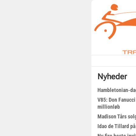
Nyheder
Hambletonian-da
V85: Don Fanucci 
millionløb
Madison Tårs sol
Idao de Tillard på
Nu fire heste invi