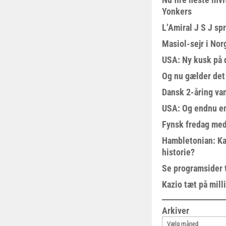
Yonkers
L’Amiral J S J sp
Masiol-sejr i Nor
USA: Ny kusk på
Og nu gælder det
Dansk 2-åring van
USA: Og endnu en
Fynsk fredag med
Hambletonian: Ka
historie?
Se programsider 
Kazio tæt på milli
Arkiver