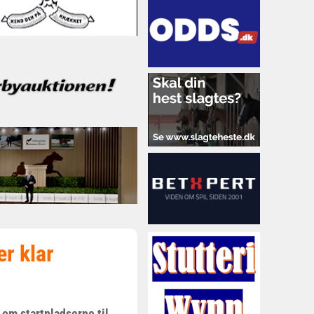
er klar
om startpladserne til