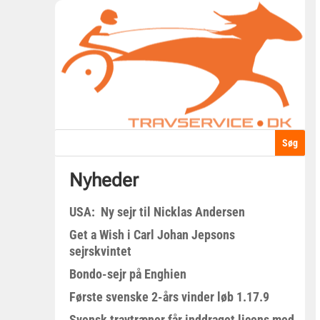
Nyheder
USA: Ny sejr til Nicklas Andersen
Get a Wish i Carl Johan Jepsons
sejrskvintet
Bondo-sejr på Enghien
Første svenske 2-års vinder løb 1.17.9
Svensk travtræner får inddraget licens med