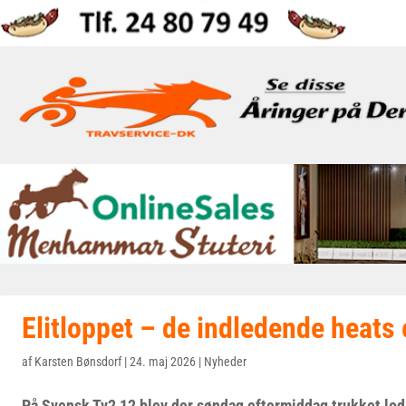
Elitloppet – de indledende heats 
af
Karsten Bønsdorf
|
24. maj 2026
|
Nyheder
På Svensk Tv2 12 blev der søndag eftermiddag trukket lod 