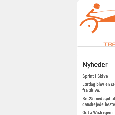
Nyheder
Sprint i Skive
Lørdag blev en st
fra Skive.
Bet25 med spil t
danskejede heste 
Get a Wish igen 