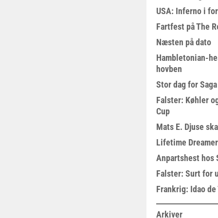
USA: Inferno i fo
Fartfest på The R
Næsten på dato
Hambletonian-he
hovben
Stor dag for Sag
Falster: Køhler o
Cup
Mats E. Djuse ska
Lifetime Dreamer
Anpartshest hos 
Falster: Surt for
Frankrig: Idao de 
Arkiver