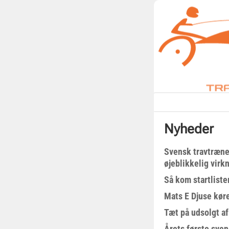
Nyheder
Svensk travtræne
øjeblikkelig virk
Så kom startliste
Mats E Djuse køre
Tæt på udsolgt af
Årets første sven