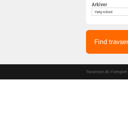
Arkiver
Find travse
Travservice.dk | Formgivet