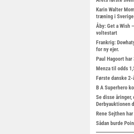
Karin Walter Mom
træning i Sverige
Åby: Get a Wish –
voltestart
Frankrig: Dowhat
for ny ejer.
Paul Hagoort har 
Menza til odds 1
Første danske 2-å
B A Superhero kom
Se disse åringer,
Derbyauktionen d
Rene Sejthen har f
Sådan burde Poin