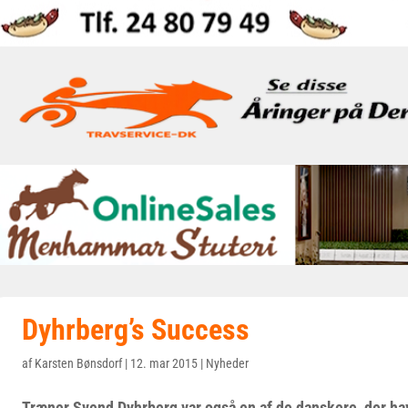
Dyhrberg’s Success
af
Karsten Bønsdorf
|
12. mar 2015
|
Nyheder
Træner Svend Dyhrberg var også en af de danskere, der ha