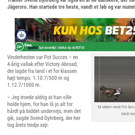
Jägersro. Han startede tre heste, vandt et løb og var numme
Vinderhesten var Pot Succes – en
4-årig vallak efter Victory Abroad,
der lagde fra land i et for klassen
højt tempo. 1.10.7/500 m og
1.12.7/1000 m.
– Jeg troede aldrig at han ville
holde hjem, for han lå jo alt for
Så sikkert vandt Pot Suc
hårdt på biddet undervejs, men det
hårdt te
gik, sagde Svend Dyhrberg, der her
tog årets tredje sejr.