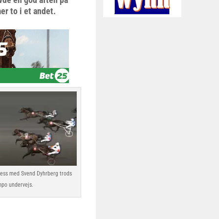
r to i et andet.
cess med Svend Dyhrberg trods
mpo undervejs.