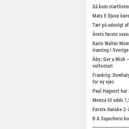
Så kom startliste
Mats E Djuse køre
Tæt på udsolgt af
Årets første sven
Karin Walter Mom
træning i Sverige
Åby: Get a Wish –
voltestart
Frankrig: Dowhat
for ny ejer.
Paul Hagoort har 
Menza til odds 1
Første danske 2-å
B A Superhero kom