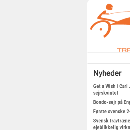
Nyheder
Get a Wish i Car
sejrskvintet
Bondo-sejr på En
Første svenske 2-
Svensk travtræne
øjeblikkelig virk