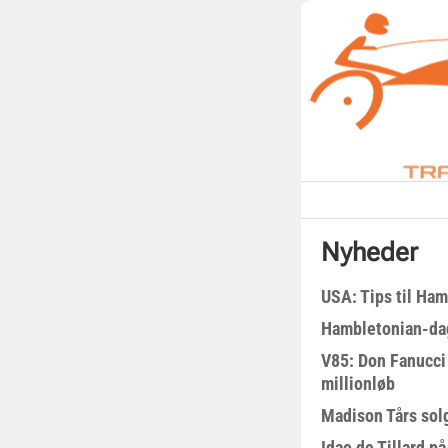
Nyheder
USA: Tips til Ha
Hambletonian-da
V85: Don Fanucci 
millionløb
Madison Tårs sol
Idao de Tillard på