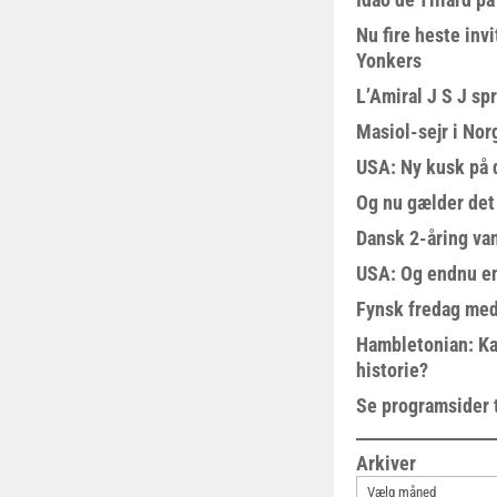
Nu fire heste invi
Yonkers
L’Amiral J S J sp
Masiol-sejr i Nor
USA: Ny kusk på
Og nu gælder det
Dansk 2-åring van
USA: Og endnu en
Fynsk fredag med
Hambletonian: Ka
historie?
Se programsider 
Arkiver