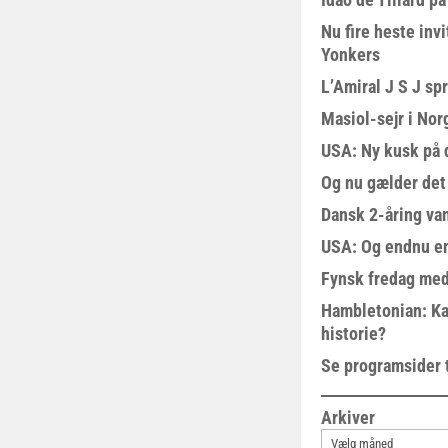
Nu fire heste invi
Yonkers
L’Amiral J S J sp
Masiol-sejr i Nor
USA: Ny kusk på
Og nu gælder det
Dansk 2-åring van
USA: Og endnu en
Fynsk fredag med
Hambletonian: Ka
historie?
Se programsider 
Arkiver