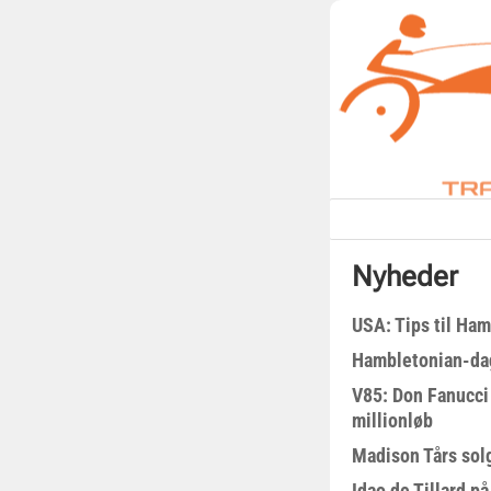
Nyheder
USA: Tips til Ha
Hambletonian-da
V85: Don Fanucci 
millionløb
Madison Tårs sol
Idao de Tillard på