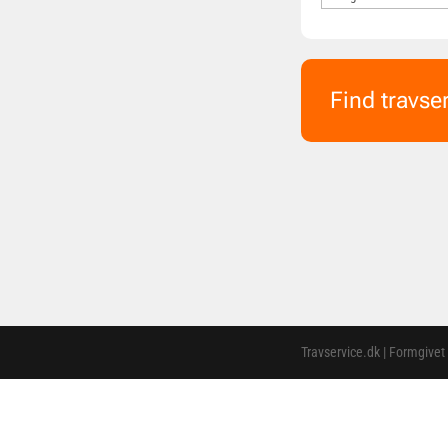
Find travse
Travservice.dk | Formgivet