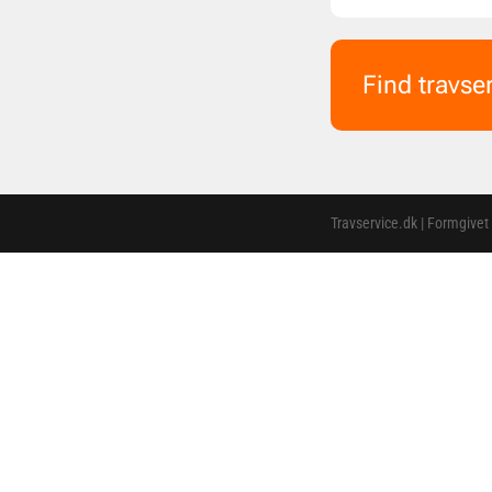
Find travse
Travservice.dk | Formgivet