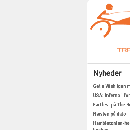
Nyheder
Get a Wish igen 
USA: Inferno i fo
Fartfest på The R
Næsten på dato
Hambletonian-he
hovben