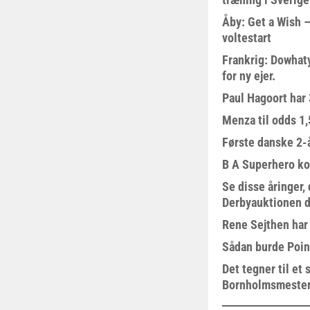
Åby: Get a Wish –
voltestart
Frankrig: Dowhat
for ny ejer.
Paul Hagoort har 
Menza til odds 1
Første danske 2-å
B A Superhero kom
Se disse åringer,
Derbyauktionen d
Rene Sejthen har f
Sådan burde Poin
Det tegner til e
Bornholmsmeste