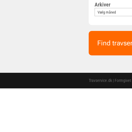
Arkiver
Find travse
Travservice.dk | Formgivet