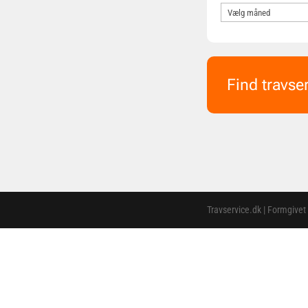
Find travse
Travservice.dk | Formgivet