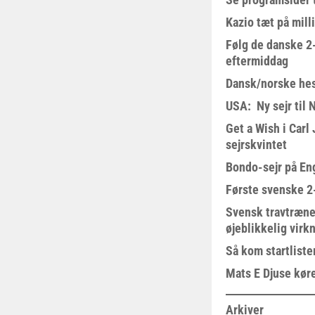
Kazio tæt på milli
Følg de danske 2-
eftermiddag
Dansk/norske hes
USA: Ny sejr til 
Get a Wish i Car
sejrskvintet
Bondo-sejr på En
Første svenske 2-
Svensk travtræne
øjeblikkelig virk
Så kom startliste
Mats E Djuse køre
Arkiver