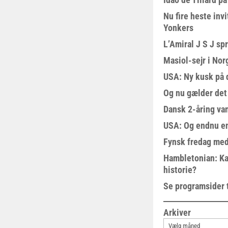
Nu fire heste invi
Yonkers
L’Amiral J S J sp
Masiol-sejr i Nor
USA: Ny kusk på
Og nu gælder det
Dansk 2-åring van
USA: Og endnu en
Fynsk fredag med
Hambletonian: Ka
historie?
Se programsider 
Arkiver