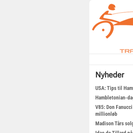
Nyheder
USA: Tips til Ha
Hambletonian-da
V85: Don Fanucci 
millionløb
Madison Tårs sol
Idao de Tillard på