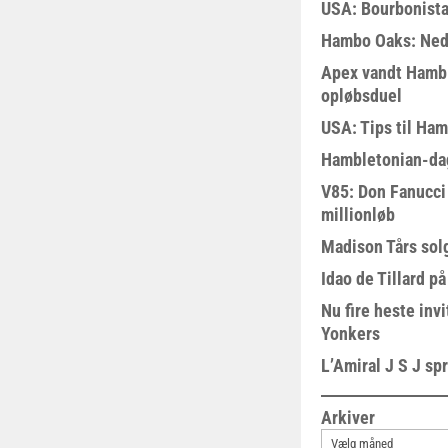
USA: Bourbonista
Hambo Oaks: Nedt
Apex vandt Hambl
opløbsduel
USA: Tips til Ha
Hambletonian-da
V85: Don Fanucci 
millionløb
Madison Tårs sol
Idao de Tillard på
Nu fire heste invi
Yonkers
L’Amiral J S J sp
Arkiver