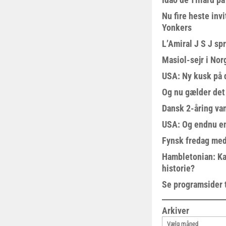
Nu fire heste invi
Yonkers
L’Amiral J S J sp
Masiol-sejr i Nor
USA: Ny kusk på
Og nu gælder det
Dansk 2-åring van
USA: Og endnu en
Fynsk fredag med
Hambletonian: Ka
historie?
Se programsider 
Arkiver