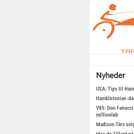
Nyheder
USA: Tips til Ha
Hambletonian-da
V85: Don Fanucci 
millionløb
Madison Tårs sol
Idao de Tillard på