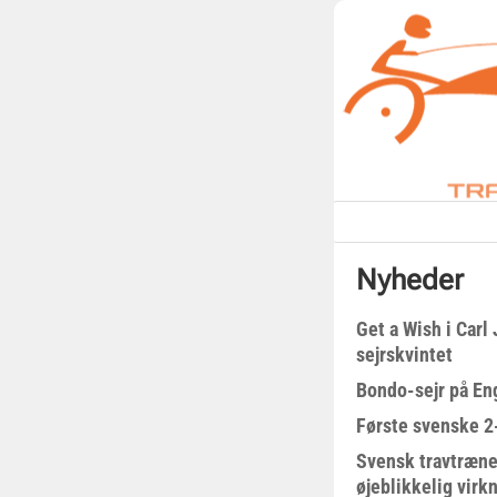
Nyheder
Get a Wish i Car
sejrskvintet
Bondo-sejr på En
Første svenske 2-
Svensk travtræne
øjeblikkelig virk