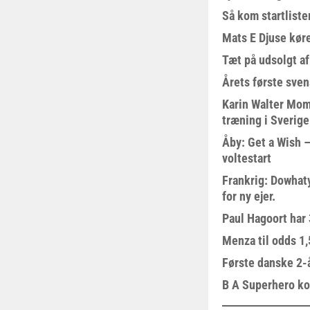
Så kom startliste
Mats E Djuse køre
Tæt på udsolgt af
Årets første sven
Karin Walter Mom
træning i Sverige
Åby: Get a Wish –
voltestart
Frankrig: Dowhat
for ny ejer.
Paul Hagoort har 
Menza til odds 1
Første danske 2-å
B A Superhero kom