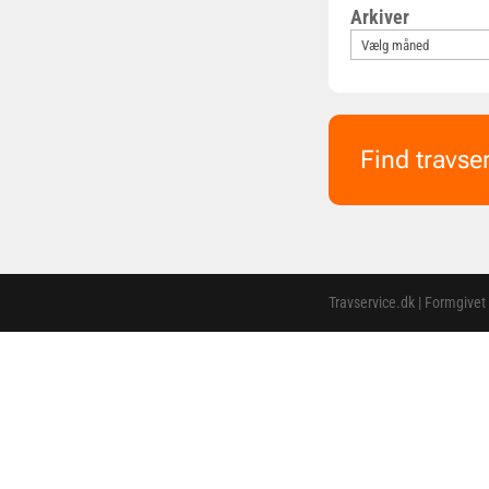
Arkiver
Find travse
Travservice.dk | Formgivet