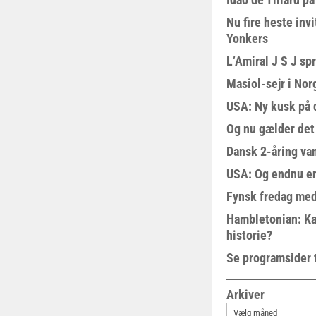
Nu fire heste invi
Yonkers
L’Amiral J S J sp
Masiol-sejr i Nor
USA: Ny kusk på
Og nu gælder det
Dansk 2-åring van
USA: Og endnu en
Fynsk fredag med
Hambletonian: Ka
historie?
Se programsider 
Arkiver