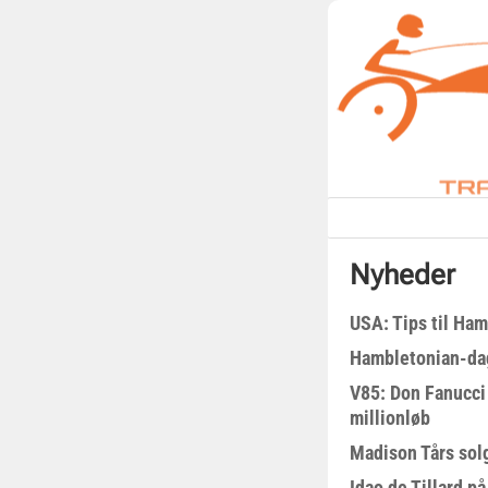
Nyheder
USA: Tips til Ha
Hambletonian-da
V85: Don Fanucci 
millionløb
Madison Tårs sol
Idao de Tillard på