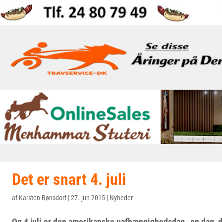
Det er snart 4. juli
af
Karsten Bønsdorf
|
27. jun 2015
|
Nyheder
Og 4 juli er den amerikanske uafhængighedsdag -en dag, d