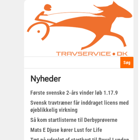
Nyheder
Første svenske 2-års vinder løb 1.17.9
Svensk travtræner får inddraget licens med
øjeblikkelig virkning
Så kom startlisterne til Derbyprøverne
Mats E Djuse kører Lust for Life
Tæt på udsolgt af startkort til Royal Lunden