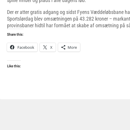
spille vinder og plads i alle dagens løb.
Der er atter gratis adgang og sidst Fyens Væddeløbsbane h
Sportslørdag blev omsætningen på 43.282 kroner – markant
provinsbaner hidtil har formået at skabe af omsætning på 
Share this:
Facebook
X
More
Like this: