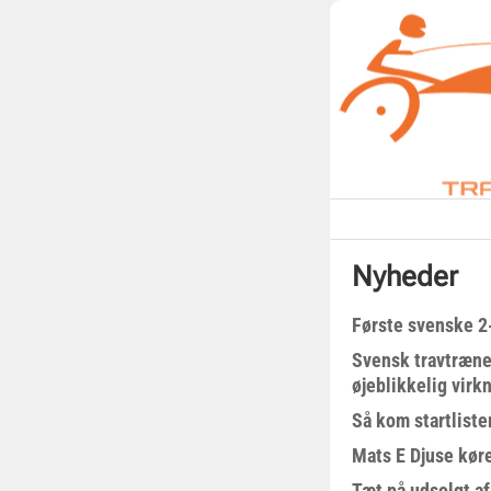
Nyheder
Første svenske 2-
Svensk travtræne
øjeblikkelig virk
Så kom startliste
Mats E Djuse køre
Tæt på udsolgt af