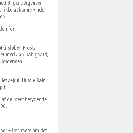
med Birger Jørgensen
or ikke at kunne vinde
den.
den for
4-årsløbet, Frosty
er med Jan Dahlgaard,
Jørgensen i
et sejr til Hustle Rain
p !
e af de mest betydende
.00.
oner – læs mere om det