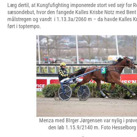
Læg dertil, at Kungfufighting imponerede stort ved sejr for R
sæsondebut, hvor den fangede Kalles Krisbe Notz med Ben
målstregen og vandt i 1.13.3a/2060 m – da havde Kalles Kr
ført i toptempo.
Menza med BIrger Jørgensen var nylig i prøve
den løb 1.15.9/2140 m. Foto Hesselborg