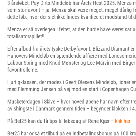
3-årsløbet, Pay Dirts Mindeløb har Årets Hest 2025, Menza 
som storfavorit – ja, Menza skal være meget, meget dårlig f
dette løb, hvor der slet ikke findes kvalificeret modstand til 
Menza er så overlegen i feltet, at den burde have været sat u
totalisatorspillet!!
Efter afbud fra årets tyske Derbyfavorit, Blizzard Diamant er 
Hanovers Mindeløb en spændende affære med Lonesomerid
Labour Spring med Knud Mønster og Lee Marvin med Birger 
favoritrollerne.
Hurtigklassen, der mødes i Geert Olesens Mindeløb, ligner en l
med Flemming Jensen på vej mod en start i Copenhagen Cu
Musketerdagen i Skive – hvor hovedløbene har navn efter tr
avlshingste i Danmark gennem tiden – begynder klokken 14
På Bet25 kan du få tips til løbsdag af Rene Kjær –
klik her
Bet25 har også et tilbud på en indbetalingsbonus på 100 kr