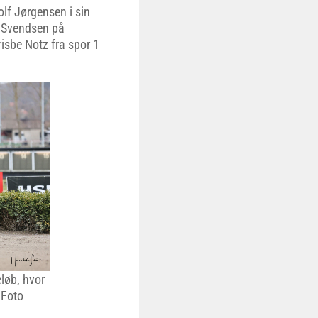
olf Jørgensen i sin
t Svendsen på
isbe Notz fra spor 1
løb, hvor
 Foto