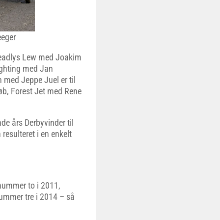
eeger
 Kreadlys Lew med Joakim
ighting med Jan
 med Jeppe Juel er til
løb, Forest Jet med Rene
nde års Derbyvinder til
 resulteret i en enkelt
nummer to i 2011,
ummer tre i 2014 – så