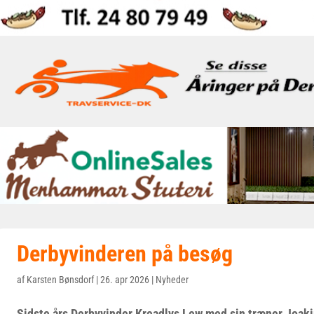
Derbyvinderen på besøg
af
Karsten Bønsdorf
|
26. apr 2026
|
Nyheder
Sidste års Derbyvinder Kreadlys Lew med sin træner Joaki