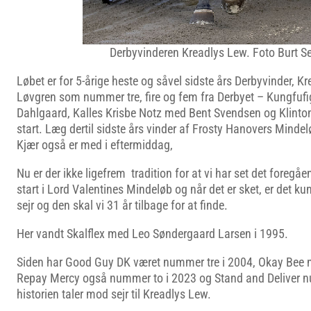
Derbyvinderen Kreadlys Lew. Foto Burt S
Løbet er for 5-årige heste og såvel sidste års Derbyvinder,
Løvgren som nummer tre, fire og fem fra Derbyet – Kungfuf
Dahlgaard, Kalles Krisbe Notz med Bent Svendsen og Klinton
start. Læg dertil sidste års vinder af Frosty Hanovers Minde
Kjær også er med i eftermiddag,
Nu er der ikke ligefrem tradition for at vi har set det foregåe
start i Lord Valentines Mindeløb og når det er sket, er det kun
sejr og den skal vi 31 år tilbage for at finde.
Her vandt Skalflex med Leo Søndergaard Larsen i 1995.
Siden har Good Guy DK været nummer tre i 2004, Okay Bee 
Repay Mercy også nummer to i 2023 og Stand and Deliver n
historien taler mod sejr til Kreadlys Lew.