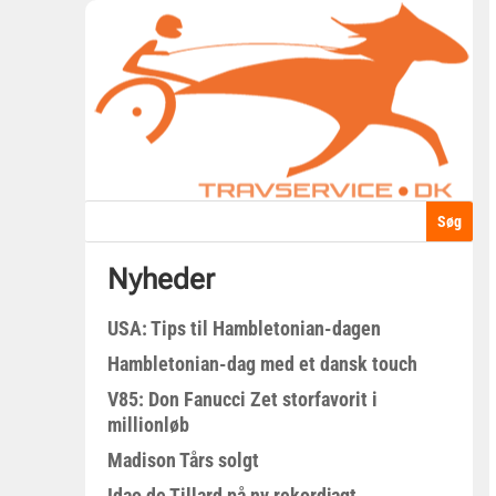
Nyheder
USA: Tips til Hambletonian-dagen
Hambletonian-dag med et dansk touch
V85: Don Fanucci Zet storfavorit i
millionløb
Madison Tårs solgt
Idao de Tillard på ny rekordjagt