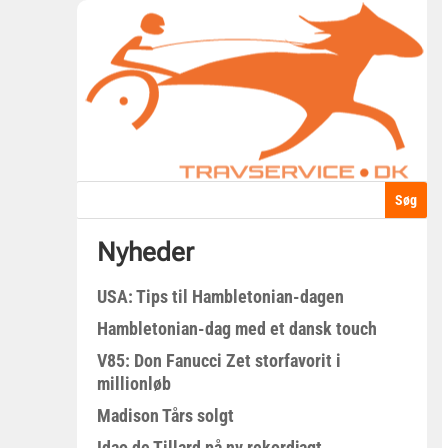
Nyheder
USA: Tips til Hambletonian-dagen
Hambletonian-dag med et dansk touch
V85: Don Fanucci Zet storfavorit i
millionløb
Madison Tårs solgt
Idao de Tillard på ny rekordjagt