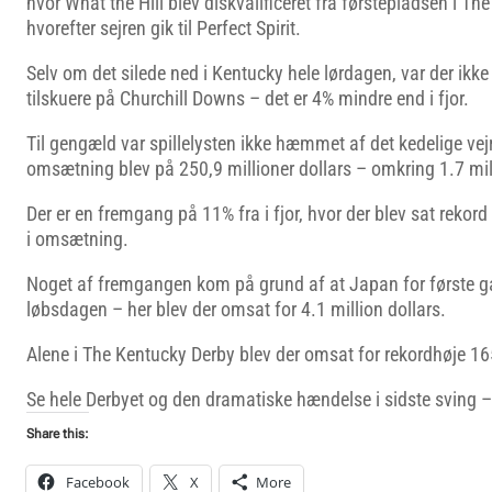
hvor What the Hill blev diskvalificeret fra førstepladsen i T
hvorefter sejren gik til Perfect Spirit.
Selv om det silede ned i Kentucky hele lørdagen, var der ikk
tilskuere på Churchill Downs – det er 4% mindre end i fjor.
Til gengæld var spillelysten ikke hæmmet af det kedelige vej
omsætning blev på 250,9 millioner dollars – omkring 1.7 mil
Der er en fremgang på 11% fra i fjor, hvor der blev sat rekor
i omsætning.
Noget af fremgangen kom på grund af at Japan for første ga
løbsdagen – her blev der omsat for 4.1 million dollars.
Alene i The Kentucky Derby blev der omsat for rekordhøje 165,
Se hele Derbyet og den dramatiske hændelse i sidste sving 
Share this:
Facebook
X
More