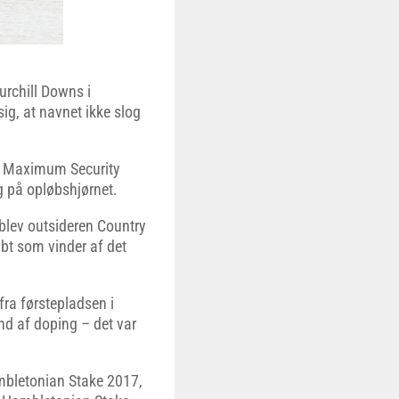
urchill Downs i
ig, at navnet ikke slog
en Maximum Security
g på opløbshjørnet.
 blev outsideren Country
åbt som vinder af det
fra førstepladsen i
und af doping – det var
ambletonian Stake 2017,