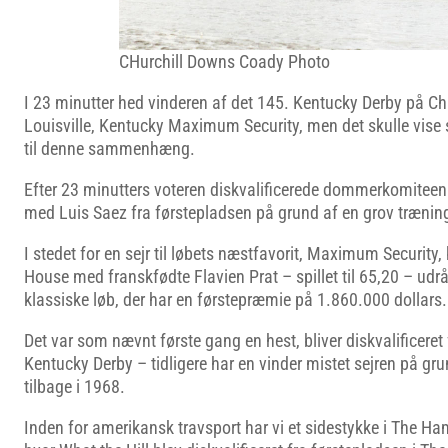
CHurchill Downs Coady Photo
I 23 minutter hed vinderen af det 145. Kentucky Derby på Ch
Louisville, Kentucky Maximum Security, men det skulle vise s
til denne sammenhæng.
Efter 23 minutters voteren diskvalificerede dommerkomite
med Luis Saez fra førstepladsen på grund af en grov trænin
I stedet for en sejr til løbets næstfavorit, Maximum Security,
House med franskfødte Flavien Prat – spillet til 65,20 – udr
klassiske løb, der har en førstepræmie på 1.860.000 dollars.
Det var som nævnt første gang en hest, bliver diskvalificeret 
Kentucky Derby – tidligere har en vinder mistet sejren på gr
tilbage i 1968.
Inden for amerikansk travsport har vi et sidestykke i The H