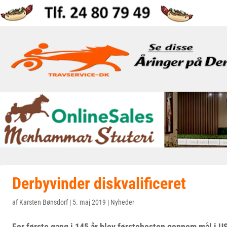
Derbyvinder diskvalificeret
af
Karsten Bønsdorf
|
5. maj 2019
|
Nyheder
For første gang i 145 år blev førstehesten gennem mål i US