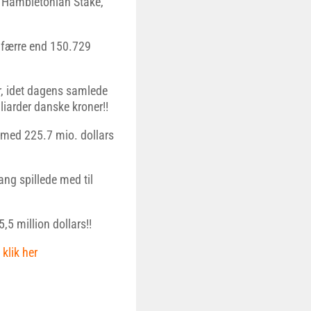
he Hambletonian Stake,
e færre end 150.729
r, idet dagens samlede
liarder danske kroner!!
d med 225.7 mio. dollars
ng spillede med til
5 million dollars!!
–
klik her