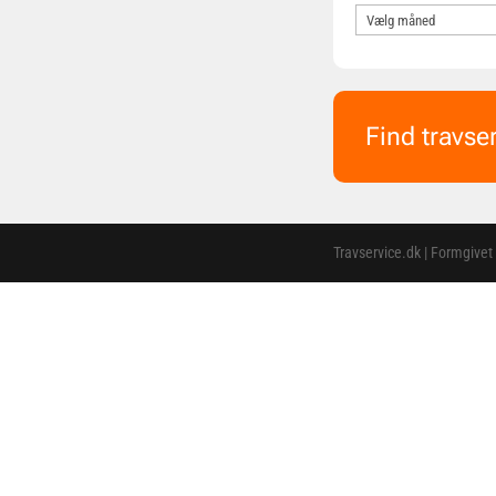
Find travse
Travservice.dk | Formgivet