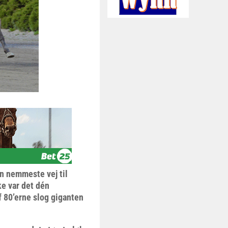
en nemmeste vej til
e var det dén
f 80’erne slog giganten