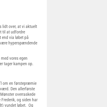
idt over, at vi aktuelt
 til at udfordre
 end via løbet på
e være hyperspændende
pet med vores egen
der tager kampen op.
n’l om en førstepræmie
værd. Den allerførste
 Mønster overraskede
 Frederik, og siden har
t) vundet løbet. Og