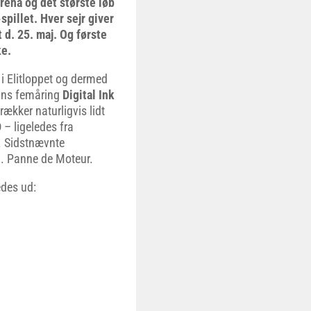
rena og det største løb
pillet. Hver sejr giver
 d. 25. maj. Og første
ke.
 i Elitloppet og dermed
Hans femåring
Digital Ink
rækker naturligvis lidt
D
– ligeledes fra
. Sidstnævnte
a. Panne de Moteur.
edes ud: