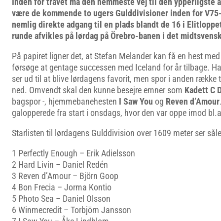
Inden for travet må den nemmeste vej til den ypperligste a
være de kommende to ugers Gulddivisioner inden for V75-s
nemlig direkte adgang til en plads blandt de 16 i Elitloppet
runde afvikles på lørdag på Örebro-banen i det midtsvens
På papiret ligner det, at Stefan Melander kan få en hest med
førsøge at gentage successen med Iceland for år tilbage. 
ser ud til at blive lørdagens favorit, men spor i anden række t
ned. Omvendt skal den kunne besejre emner som
Kadett C 
bagspor -, hjemmebanehesten
I Saw You
og
Reven d’Amour
galopperede fra start i onsdags, hvor den var oppe imod bl.
Starlisten til lørdagens Gulddivision over 1609 meter ser sål
1 Perfectly Enough – Erik Adielsson
2 Hard Livin – Daniel Redén
3 Reven d’Amour – Björn Goop
4 Bon Frecia – Jorma Kontio
5 Photo Sea – Daniel Olsson
6 Winmecredit – Torbjörn Jansson