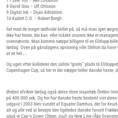
7 I Saw You – Åke Lindblom
8 David Sisu – Ulf Ohlsson
9 Digital Ink – Örjan Kihlström
10 Kadett C.D. – Robert Bergh
Set med de meget rødhvide briller på, så må man igen ærgres l
ikke har heste, der kan eller måske snarere ikke er manageret
ovennævnte. Man komme næppe billigere til en Elitlopp-billet
lørdag. Oven på gårsdagens opvisning ville Stelton da hav
at se her…..
Og ugen efter kolliderer den sidste “gratis” plads til Elitlop
Copenhagen Cup, så her er der næppe heller danske heste, 
Ørebro afvikler lørdag også deres store stayerløb Örebro Int
på 400.000 sek. Og her har danske heste bestemt vist deres 
udgave i 2003 blev vundet af Equator Damhus, der for Knud
alt og alle ved at besejre den ligeledes danske favorit Frække
også in Cap’n Gown (Steen Juul) og New Line (Åke Svansted