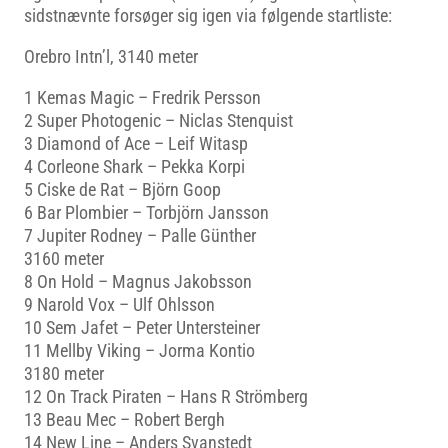
sidstnævnte forsøger sig igen via følgende startliste:
Orebro Intn’l, 3140 meter
1 Kemas Magic – Fredrik Persson
2 Super Photogenic – Niclas Stenquist
3 Diamond of Ace – Leif Witasp
4 Corleone Shark – Pekka Korpi
5 Ciske de Rat – Björn Goop
6 Bar Plombier – Torbjörn Jansson
7 Jupiter Rodney – Palle Günther
3160 meter
8 On Hold – Magnus Jakobsson
9 Narold Vox – Ulf Ohlsson
10 Sem Jafet – Peter Untersteiner
11 Mellby Viking – Jorma Kontio
3180 meter
12 On Track Piraten – Hans R Strömberg
13 Beau Mec – Robert Bergh
14 New Line – Anders Svanstedt