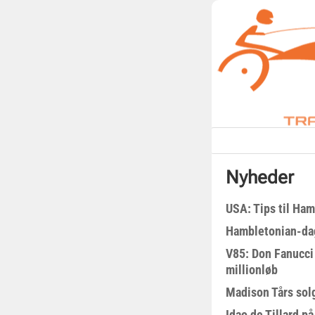
Nyheder
USA: Tips til Ha
Hambletonian-da
V85: Don Fanucci 
millionløb
Madison Tårs sol
Idao de Tillard på