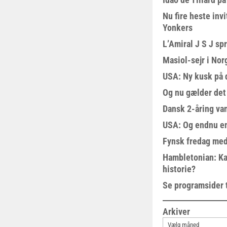
Nu fire heste invi
Yonkers
L’Amiral J S J sp
Masiol-sejr i Nor
USA: Ny kusk på
Og nu gælder det
Dansk 2-åring van
USA: Og endnu en
Fynsk fredag med
Hambletonian: Ka
historie?
Se programsider 
Arkiver