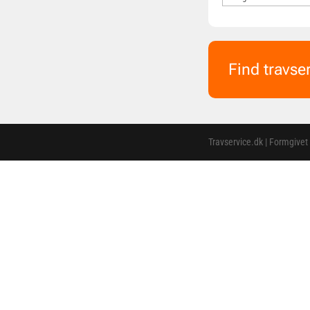
Find travse
Travservice.dk | Formgivet