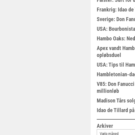
Frankrig: Idao de 
Sverige: Don Fanu
USA: Bourbonista
Hambo Oaks: Nedt
Apex vandt Hambl
opløbsduel
USA: Tips til Ha
Hambletonian-da
V85: Don Fanucci 
millionløb
Madison Tårs sol
Idao de Tillard på
Arkiver