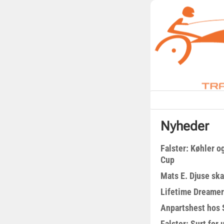
Nyheder
Falster: Køhler o
Cup
Mats E. Djuse ska
Lifetime Dreamer
Anpartshest hos 
Falster: Surt for