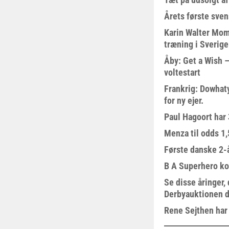
Årets første sven
Karin Walter Mom
træning i Sverige
Åby: Get a Wish –
voltestart
Frankrig: Dowhat
for ny ejer.
Paul Hagoort har 
Menza til odds 1
Første danske 2-å
B A Superhero kom
Se disse åringer,
Derbyauktionen d
Rene Sejthen har f