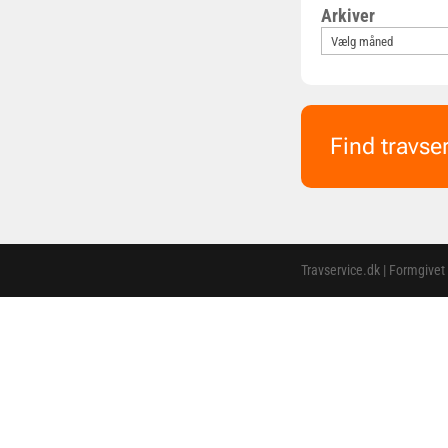
Arkiver
Find travse
Travservice.dk | Formgivet