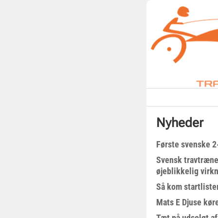
Nyheder
Første svenske 2-
Svensk travtræne
øjeblikkelig virk
Så kom startliste
Mats E Djuse køre
Tæt på udsolgt af