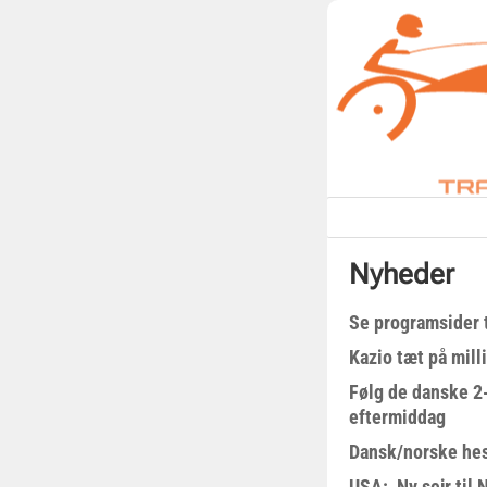
Nyheder
Se programsider 
Kazio tæt på milli
Følg de danske 2-
eftermiddag
Dansk/norske hes
USA: Ny sejr til 