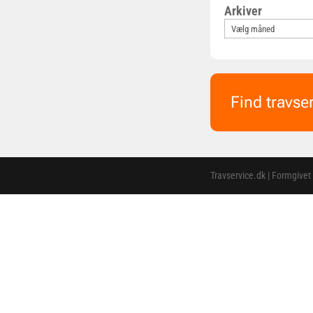
Arkiver
Find travse
Travservice.dk | Formgivet