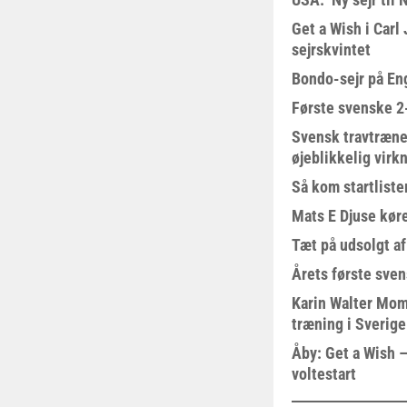
Get a Wish i Car
sejrskvintet
Bondo-sejr på En
Første svenske 2-
Svensk travtræne
øjeblikkelig virk
Så kom startliste
Mats E Djuse køre
Tæt på udsolgt af
Årets første sven
Karin Walter Mom
træning i Sverige
Åby: Get a Wish –
voltestart