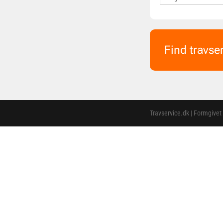
Find travse
Travservice.dk | Formgivet