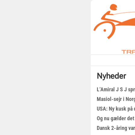
Nyheder
L’Amiral J S J sp
Masiol-sejr i Nor
USA: Ny kusk på
Og nu gælder det
Dansk 2-åring van