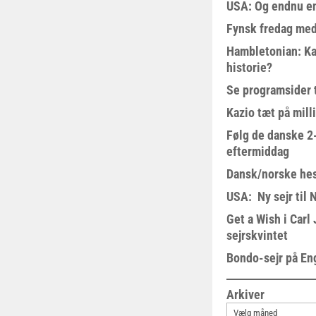
USA: Og endnu en
Fynsk fredag med
Hambletonian: Ka
historie?
Se programsider 
Kazio tæt på milli
Følg de danske 2-
eftermiddag
Dansk/norske hes
USA: Ny sejr til 
Get a Wish i Car
sejrskvintet
Bondo-sejr på En
Arkiver