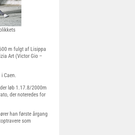
blikkets
600 m fulgt af Lisippa
zia Art (Victor Gio –
 i Caen.
e, der løb 1.17.8/2000m
ato, der noteredes for
hører han første årgang
 toptravere som