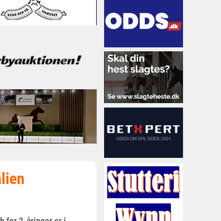
alien
b for 2-åringer er i