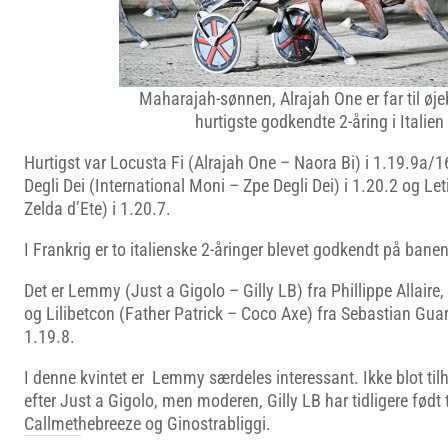
Maharajah-sønnen, Alrajah One er far til øje
hurtigste godkendte 2-åring i Italien
Hurtigst var Locusta Fi (Alrajah One – Naora Bi) i 1.19.9a/1
Degli Dei (International Moni – Zpe Degli Dei) i 1.20.2 og Leti
Zelda d’Ete) i 1.20.7.
I Frankrig er to italienske 2-åringer blevet godkendt på banen
Det er Lemmy (Just a Gigolo – Gilly LB) fra Phillippe Allair
og Lilibetcon (Father Patrick – Coco Axe) fra Sebastian Guar
1.19.8.
I denne kvintet er Lemmy særdeles interessant. Ikke blot til
efter Just a Gigolo, men moderen, Gilly LB har tidligere født
Callmethebreeze og Ginostrabliggi.