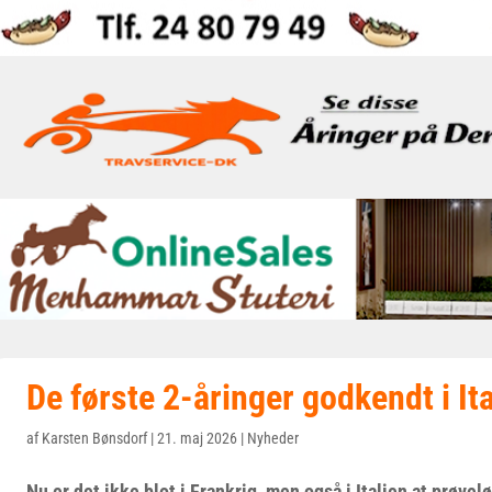
De første 2-åringer godkendt i It
af
Karsten Bønsdorf
|
21. maj 2026
|
Nyheder
Nu er det ikke blot i Frankrig, men også i Italien at prøvelø