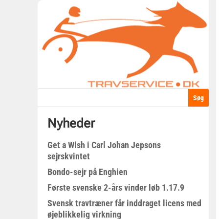
Nyheder
Get a Wish i Carl Johan Jepsons
sejrskvintet
Bondo-sejr på Enghien
Første svenske 2-års vinder løb 1.17.9
Svensk travtræner får inddraget licens med
øjeblikkelig virkning