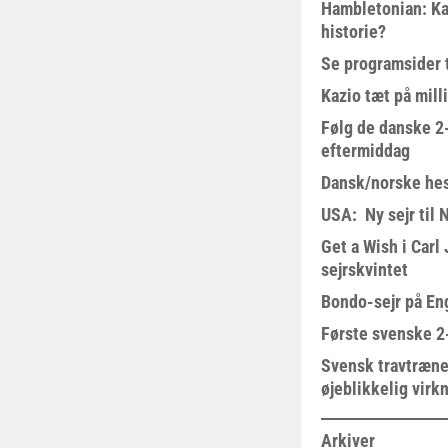
Hambletonian: Ka
historie?
Se programsider 
Kazio tæt på milli
Følg de danske 2-
eftermiddag
Dansk/norske hes
USA: Ny sejr til 
Get a Wish i Car
sejrskvintet
Bondo-sejr på En
Første svenske 2-
Svensk travtræne
øjeblikkelig virk
Arkiver