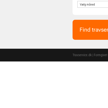
Find travse
Travservice.dk | Formgivet