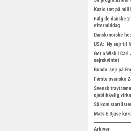
Kazio tæt på milli
Følg de danske 2-
eftermiddag
Dansk/norske hes
USA: Ny sejr til 
Get a Wish i Car
sejrskvintet
Bondo-sejr på En
Første svenske 2-
Svensk travtræne
øjeblikkelig virk
Så kom startliste
Mats E Djuse køre
Arkiver