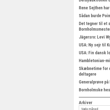
Rene Sejthen har 
Sådan burde Poin
Det tegner til e
Bornholmsmeste
Jägersro: Levi W
USA: Ny sejr til 
USA: Fin dansk l
Hambletonian-mi
Skæbnetime for 
deltagere
Generalprøve på
Bornholmske hest
Arkiver