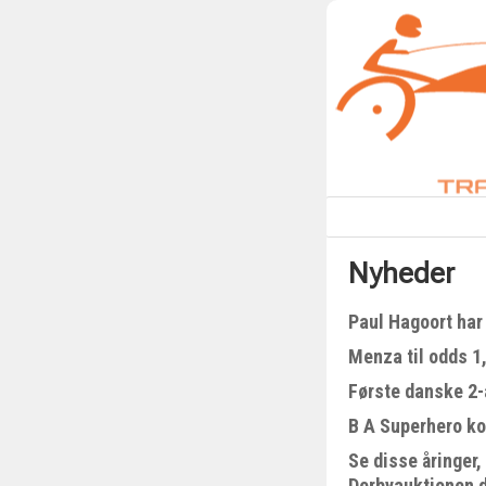
Nyheder
Paul Hagoort har 
Menza til odds 1
Første danske 2-å
B A Superhero kom
Se disse åringer,
Derbyauktionen 