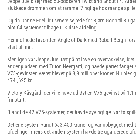
Jeppe Juels sejr med 50-oddseren Twist and Shout i 4. Afdeli
slukkede drømmen om at ramme 7 rigtige hos mange spille
Og da Danne Edel lidt senere sejrede for Bjørn Goop til 30 g
blot 64 systemer tilbage til sidste afdeling.
Her indfriede favoritten Angle of Dark med Robert Bergh forv
start til mål.
Men igen var Jeppe Juel tæt på at lave en overraskelse, idet
andenpladsen med Triton Neergård, og havde parret fanget An
V75-gevinsten været blevet på 8,9 millioner kroner. Nu blev g
474.,625 kr.
Victory Kåsgård, der ville have udløst en V75-gevinst på 1.1
fra start.
Blandt de 42 V75-systemer, der havde syv rigtige, var to spil
Det ene system vandt 553.450 kroner og var opbygget med 
afdelinger, mens det anden system havde tre ugarderede afd