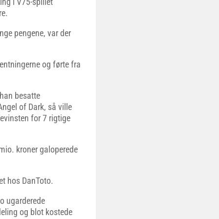
ng i V75-spillet
re.
ange pengene, var der
entningerne og førte fra
 han besatte
gel of Dark, så ville
evinsten for 7 rigtige
 mio. kroner galoperede
let hos DanToto.
to ugarderede
eling og blot kostede