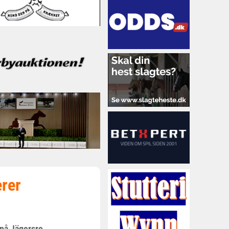
ærer
 på Jägersro.