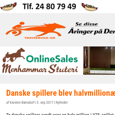
Danske spillere blev halvmillion
af
Karsten Bønsdorf
|
3. sep 2017
|
Nyheder
To danske spillere vandt over en halv million i V75-spillet