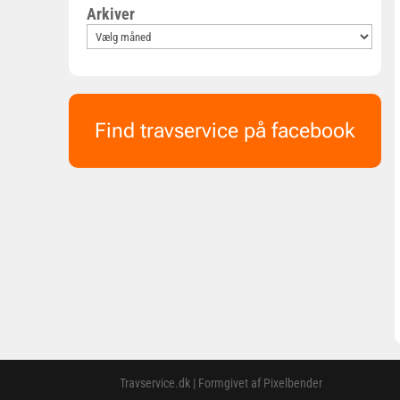
Arkiver
Find travservice på facebook
Travservice.dk | Formgivet af Pixelbender