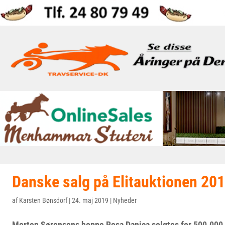
Danske salg på Elitauktionen 20
af
Karsten Bønsdorf
|
24. maj 2019
|
Nyheder
Morten Sørensens hoppe Rosa Danica solgtes for 500.000