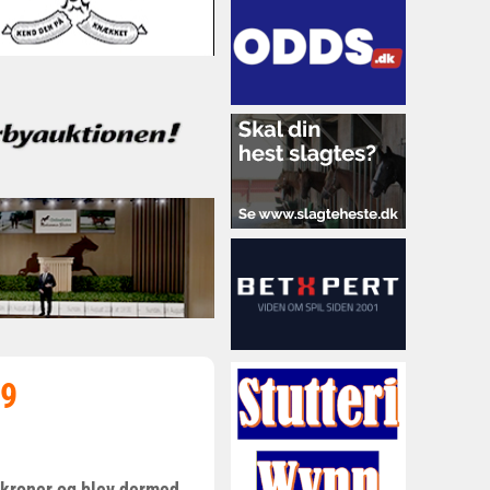
19
 kroner og blev dermed