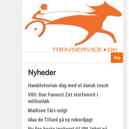
Nyheder
Hambletonian-dag med et dansk touch
V85: Don Fanucci Zet storfavorit i
millionløb
Madison Tårs solgt
Idao de Tillard på ny rekordjagt
Nu fire heste inviteret til VM-løbet på